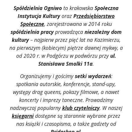
Spółdzielnia Ogniwo
to krakowska
Społeczna
Instytucja Kultury
oraz
P
rzedsiębiorstwo
Społeczne
, zarejestrowana w 2014 roku
spółdzielnia pracy
prowadząca
niezależny dom
kultury
– najpierw przez pięć lat na Kazimierzu,
na pierwszym (kobiecym) piętrze dawnej mykwy, a
od 2020 r. w Podgórzu w podwórzu przy
ul.
Stanisława Smolki 11a
.
Organizujemy i gościmy
setki wydarzeń
:
spotkania autorskie, konferencje, stand-upy,
występy drag queens, pokazy filmowe, a nawet
koncerty i imprezy taneczne. Prowadzimy
nadzwyczaj popularny
klub czytelniczy
. W naszej
księgarni
dostępne są starannie wybrane przez
nas książki i czasopisma
, a także gadżety od
Prideshop.pl
.