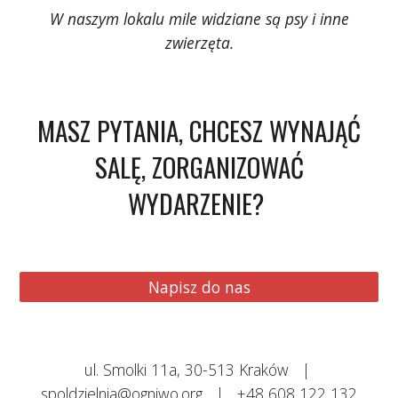
W naszym lokalu m
ile widziane są p
sy
i inne
zwierzęta.
MASZ PYTANIA, CHCESZ WYNAJĄĆ
SALĘ, ZORGANIZOWAĆ
WYDARZENIE?
Napisz do nas
ul. Smolki 11a, 30-513 Kraków
|
spoldzielnia@ogniwo.org
|
+48 608 122 132