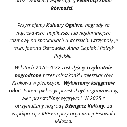
oraz członkinią wspierającą
Federacji Znaki
Równości
.
Przyznajemy
Kuluary Ogniwa
, nagrody za
najciekawsze, najdłuższe lub najtłumniejsze
rozmowy po spotkaniach autorskich. Otrzymały je
m.in. Joanna Ostrowska, Anna Cieplak i Patryk
Pufelski.
W latach 2020–2022 zostałyśmy
trzykrotnie
nagrodzone
przez mieszkanki i mieszkańców
Krakowa w plebiscycie „
Wybieramy księgarnie
roku
”.
Potem plebiscyt przestał być organizowany,
więc przestaliśmy wygrywać. W 2025 r.
otrzymaliśmy nagrodę
Dźwigacz Kultury,
za
współpracę z KBF-em przy organizacji Festiwalu
Miłosza.