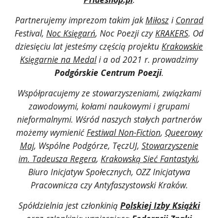
Partnerujemy imprezom takim jak
Miłosz
i
Conrad
Festival,
Noc Księgarń
,
Noc Poezji czy
KRAKERS
.
Od
dziesięciu lat jesteśmy częścią projektu
Krakowskie
Księgarnie na Medal
i a od 2021 r. prowadzimy
Podgórskie Centrum Poezji
.
Współpracujemy ze stowarzyszeniami, związkami
zawodowymi, kołami naukowymi i grupami
nieformalnymi. Wśród naszych stałych partnerów
możemy wymienić
Festiwal Non-Fiction
,
Queerowy
Maj
, Wspólne Podgórze, TęczUJ,
Stowarzyszenie
im. Tadeusza Regera
,
Krakowską Sieć Fantastyki
,
Biuro Inicjatyw Społecznych, OZZ Inicjatywa
Pracownicza czy Antyfaszystowski Kraków.
Spółdzielnia jest członkinią
Polskiej Izby Książki