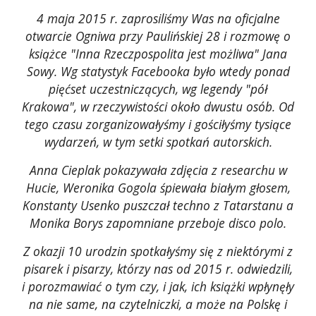
4 maja 2015 r. zaprosiliśmy Was na oficjalne
otwarcie Ogniwa przy Paulińskiej 28 i rozmowę o
książce "Inna Rzeczpospolita jest możliwa" Jana
Sowy. Wg statystyk Facebooka było wtedy ponad
pięćset uczestniczących, wg legendy "pół
Krakowa", w rzeczywistości około dwustu osób. Od
tego czasu zorganizowałyśmy i gościłyśmy tysiące
wydarzeń, w tym setki spotkań autorskich.
Anna Cieplak pokazywała zdjęcia z researchu w
Hucie, Weronika Gogola śpiewała białym głosem,
Konstanty Usenko puszczał techno z Tatarstanu a
Monika Borys zapomniane przeboje disco polo.
Z okazji 10 urodzin spotkałyśmy się z niektórymi z
pisarek i pisarzy, którzy nas od 2015 r. odwiedzili,
i porozmawiać o tym czy, i jak, ich książki wpłynęły
na nie same, na czytelniczki, a może na Polskę i